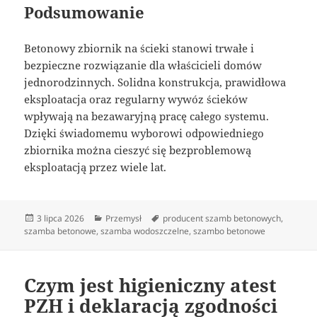
Podsumowanie
Betonowy zbiornik na ścieki stanowi trwałe i
bezpieczne rozwiązanie dla właścicieli domów
jednorodzinnych. Solidna konstrukcja, prawidłowa
eksploatacja oraz regularny wywóz ścieków
wpływają na bezawaryjną pracę całego systemu.
Dzięki świadomemu wyborowi odpowiedniego
zbiornika można cieszyć się bezproblemową
eksploatacją przez wiele lat.
Data
Kategorie
Tagi
3 lipca 2026
Przemysł
producent szamb betonowych
,
publikacji
szamba betonowe
,
szamba wodoszczelne
,
szambo betonowe
Czym jest higieniczny atest
PZH i deklaracją zgodności